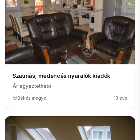
Szaunás, medencés nyaralók kiadók
Ár egyeztethető
Békés megye
13 éve