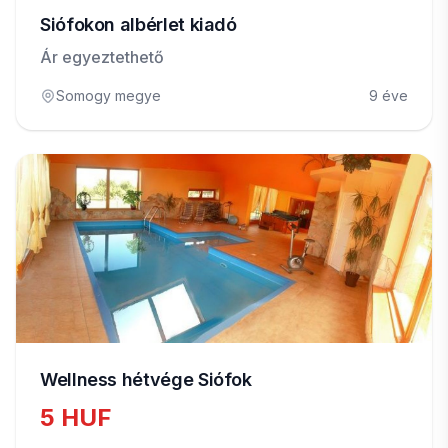
Siófokon albérlet kiadó
Ár egyeztethető
Somogy megye
9 éve
Wellness hétvége Siófok
5 HUF