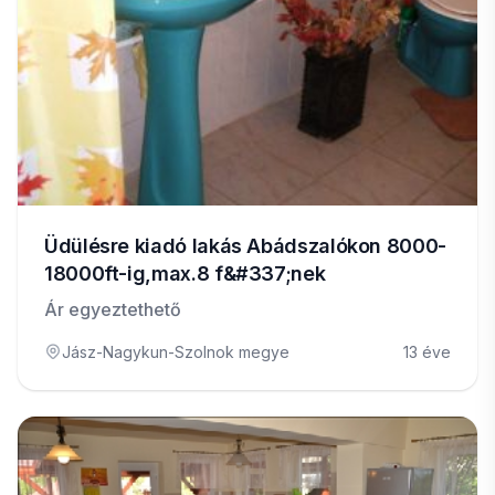
Üdülésre kiadó lakás Abádszalókon 8000-
18000ft-ig,max.8 f&#337;nek
Ár egyeztethető
Jász-Nagykun-Szolnok megye
13 éve