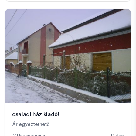
családi ház kiadó!
Ár egyeztethető
Heves megye
14 éve