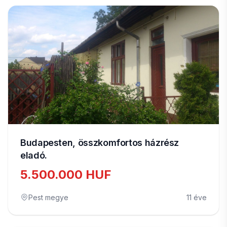
Budapesten, összkomfortos házrész
eladó.
5.500.000 HUF
Pest megye
11 éve