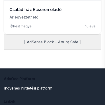
Családiház Ecseren eladó
Ár egyeztethető
Pest megye
16 éve
[ AdSense Block - Anunț Safe ]
AdoOde Platform
Ingyenes hirdetési platform
Linkek