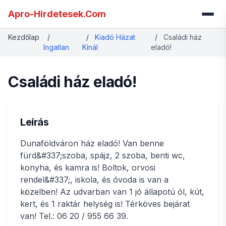
Apro-Hirdetesek.Com
Kezdőlap
/
/
Kiadó Házat
/
Családi ház
Ingatlan
Kínál
eladó!
Családi ház eladó!
Leírás
Dunaföldváron ház eladó! Van benne
fürd&#337;szoba, spájz, 2 szoba, benti wc,
konyha, és kamra is! Boltok, orvosi
rendel&#337;, iskola, és óvoda is van a
közelben! Az udvarban van 1 jó állapotú ól, kút,
kert, és 1 raktár helység is! Térköves bejárat
van! Tel.: 06 20 / 955 66 39.