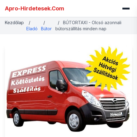
Apro-Hirdetesek.Com
Kezdőlap
/
/
/
BÚTORTAXI - Olcsó azonnali
Eladó
Bútor
bútorszállítás minden nap