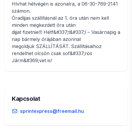
Hívhat hétvégén is azonalra, a 06-30-769-2141
számon.
Óradíjjas szállításnál az 1. óra után nem kell
minden megkezdett óra után
dijjat fizetnie!!! Hétf&#337;t&#337;l – Vasárnapig a
nap bármely órájában azonnal
megoldjuk SZÁLLÍTÁSÁT. Szállításaihoz
rendelhet olcsón csak sof&#337;rös
Járm&#369;vet is!
Kapcsolat
sprintexpress@freemail.hu