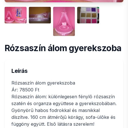
Rózsaszín álom gyerekszoba
Leírás
Rózsaszín álom gyerekszoba
Ár: 78500 Ft
Rózsaszín álom: különlegesen fénylõ rózsaszín
szatén és organza együttese a gyerekszobában.
Gyönyörû habos fodrokkal és masnikkal
díszítve. 160 cm átmérõjû körágy, sofa-ülõke és
függöny együtt. Elsõ látásra szerelem!