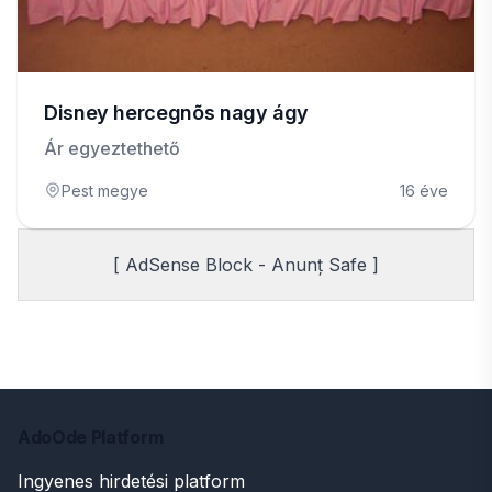
Disney hercegnõs nagy ágy
Ár egyeztethető
Pest megye
16 éve
[ AdSense Block - Anunț Safe ]
AdoOde Platform
Ingyenes hirdetési platform