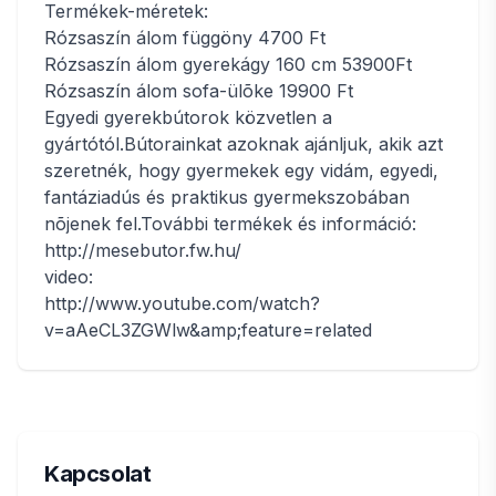
Termékek-méretek:
Rózsaszín álom függöny 4700 Ft
Rózsaszín álom gyerekágy 160 cm 53900Ft
Rózsaszín álom sofa-ülõke 19900 Ft
Egyedi gyerekbútorok közvetlen a
gyártótól.Bútorainkat azoknak ajánljuk, akik azt
szeretnék, hogy gyermekek egy vidám, egyedi,
fantáziadús és praktikus gyermekszobában
nõjenek fel.További termékek és információ:
http://mesebutor.fw.hu/
video:
http://www.youtube.com/watch?
v=aAeCL3ZGWlw&amp;feature=related
Kapcsolat