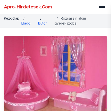
Apro-Hirdetesek.Com
Kezdőlap
/
/
/
Rózsaszín álom
Eladó
Bútor
gyerekszoba