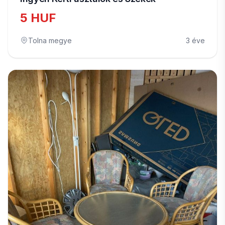
5 HUF
Tolna megye
3 éve