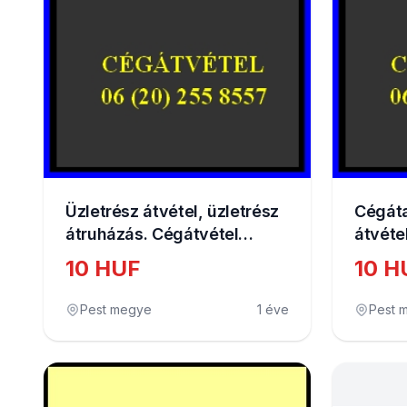
Üzletrész átvétel, üzletrész
Cégáta
átruházás. Cégátvétel
átvéte
tartozással
tartoz
10 HUF
10 H
cégek 
Pest megye
1 éve
Pest 