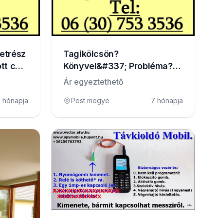
letrész
Tagikölcsön?
tt cég
Könyvel&#337; Probléma?
Köztartozás?
Ár egyeztethető
 hónapja
Pest megye
7 hónapja