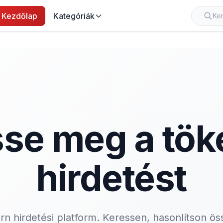
Kezdőlap
Kategóriák
se meg a tök
hirdetést
n hirdetési platform. Keressen, hasonlítson ös