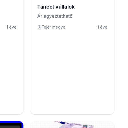
Táncot vállalok
Ár egyeztethető
1 éve
Fejér megye
1 éve