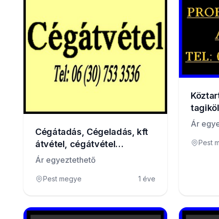
Köztar
tagikö
probl
Ár egye
Cégátadás, Cégeladás, kft
Pest 
átvétel, cégátvétel
tartozással.
Ár egyeztethető
Pest megye
1 éve