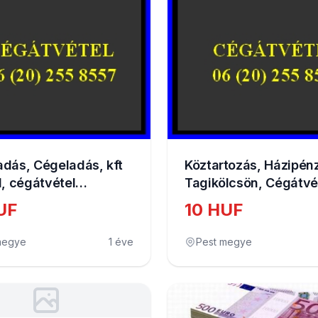
dás, Cégeladás, kft
Köztartozás, Házipénz
l, cégátvétel
Tagikölcsön, Cégátvé
ással, problémás
tartozással
UF
10 HUF
átvétele,
megye
1 éve
Pest megye