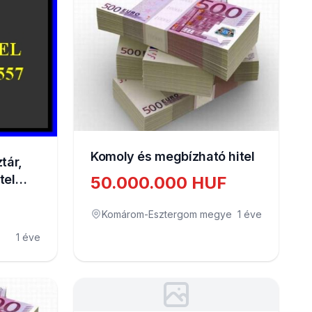
Komoly és megbízható hitel
tár,
tel
50.000.000 HUF
Komárom-Esztergom megye
1 éve
1 éve