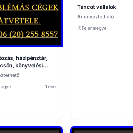
Táncot vállalok
Ár egyeztethető
Fejér megye
tozás, házipénztár,
lcsön, könyvelési
éma?
ztethető
megye
1 éve