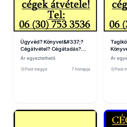
Ügyvéd? Könyvel&#337;?
Tagikö
Cégátvétel? Cégátadás?
Könyv
Cégeladás?
Köztar
Ár egyeztethető
Ár egye
Pest megye
7 hónapja
Pest 