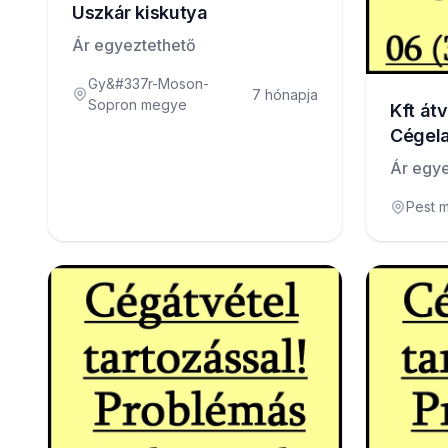
Uszkár kiskutya
Ár egyeztethető
Gy&#337r-Moson-
7 hónapja
Sopron megye
Kft átv
Cégela
Ár egye
Pest 