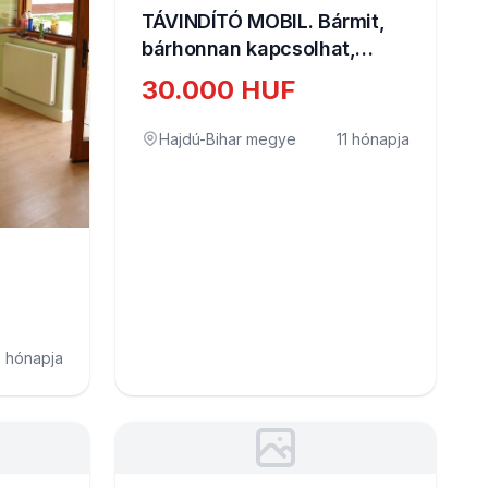
TÁVINDÍTÓ MOBIL. Bármit,
bárhonnan kapcsolhat,
INDÍTHAT, kicsi fajta mobil,
30.000 HUF
DRÓNRA IS
FELSZERELHET&#336;
Hajdú-Bihar megye
11 hónapja
 hónapja