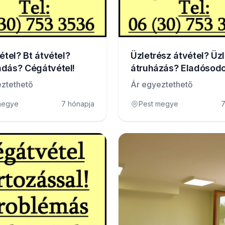
étel? Bt átvétel?
Üzletrész átvétel? Üz
dás? Cégátvétel!
átruházás? Eladósodo
átvétel?
ztethető
Ár egyeztethető
megye
7 hónapja
Pest megye
7