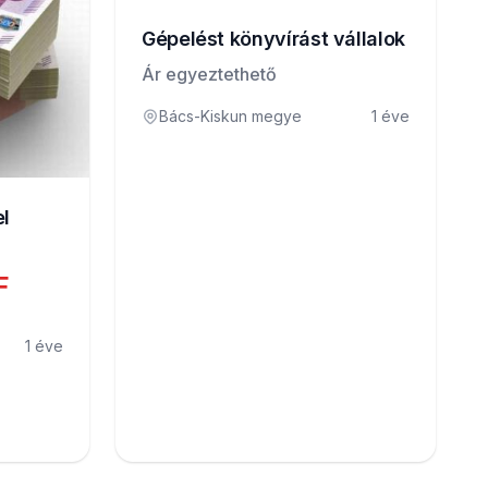
Gépelést könyvírást vállalok
Ár egyeztethető
Bács-Kiskun megye
1 éve
el
F
1 éve