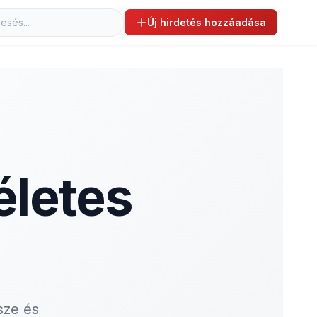
Új hirdetés hozzáadása
életes
sze és