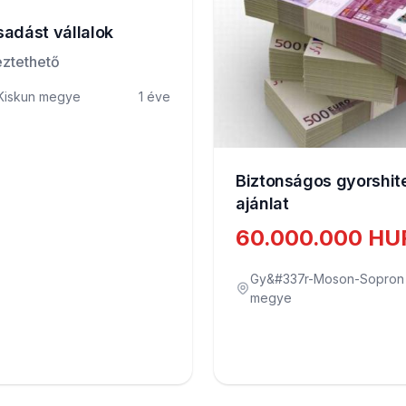
adást vállalok
ztethető
Kiskun megye
1 éve
Biztonságos gyorshit
ajánlat
60.000.000 HU
Gy&#337r-Moson-Sopron
megye