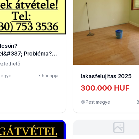
lcsön?
el&#337; Probléma?
tozás?
ztethető
megye
7 hónapja
lakasfelujitas 2025
300.000 HUF
Pest megye
8