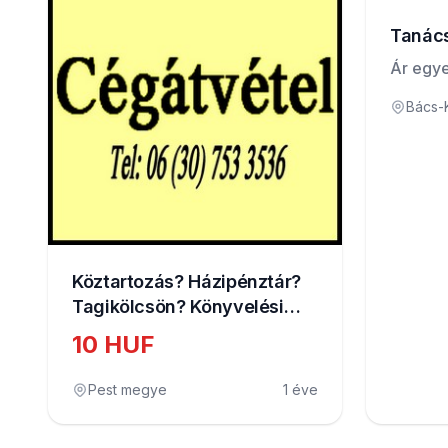
Tanács
Ár egye
Bács-
Köztartozás? Házipénztár?
Tagikölcsön? Könyvelési
probléma? Cégátvétel!
10 HUF
Pest megye
1 éve