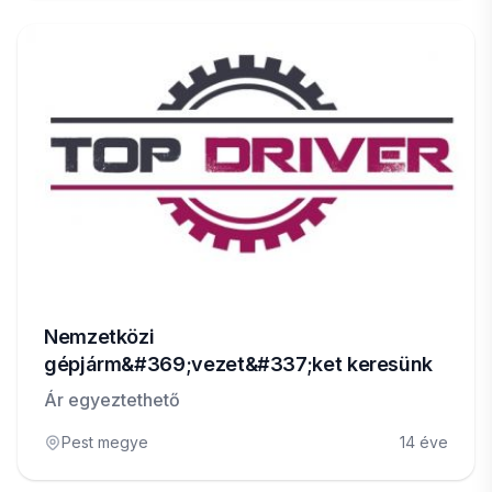
Nemzetközi
gépjárm&#369;vezet&#337;ket keresünk
Ár egyeztethető
Pest megye
14 éve