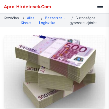
Apro-Hirdetesek.Com
Kezdőlap
/
Állás
/
Beszerzés -
/
Biztonságos
Kínálat
Logisztika
gyorshitel ajánlat