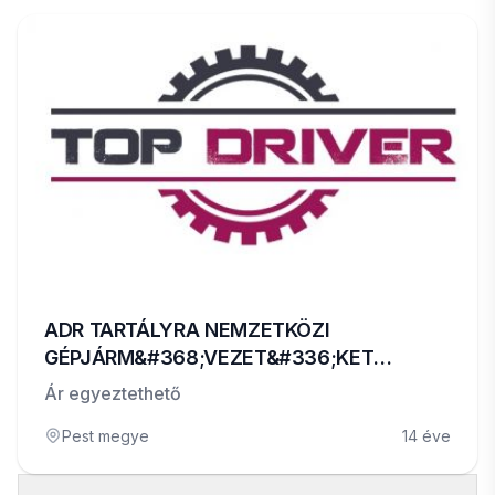
ADR TARTÁLYRA NEMZETKÖZI
GÉPJÁRM&#368;VEZET&#336;KET
KERESÜNK
Ár egyeztethető
Pest megye
14 éve