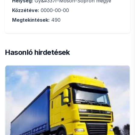
Helység:
Gy&#337r-Moson-Sopron megye
Közzétéve:
0000-00-00
Megtekintések:
490
Hasonló hirdetések