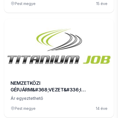
Pest megye
15 éve
NEMZETKÖZI
GÉPJÁRM&#368;VEZET&#336;I
ÁLLÁSLEHET&#336;SÉGEK
Ár egyeztethető
Pest megye
14 éve