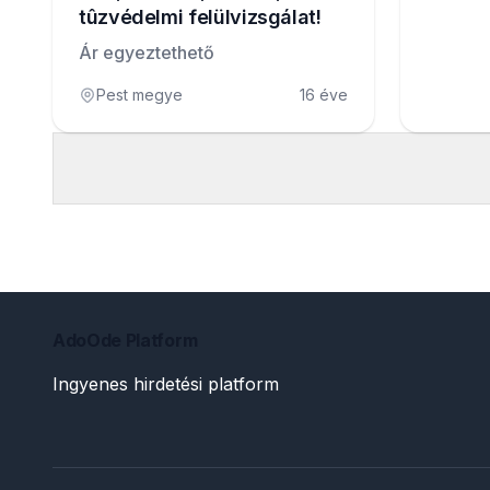
tûzvédelmi felülvizsgálat!
Ár egyeztethető
Pest megye
16 éve
AdoOde Platform
Ingyenes hirdetési platform