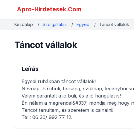
Apro-Hirdetesek.Com
Kezdőlap
/
Szolgáltatás
/
Egyéb
/
Táncot vállalok
Táncot vállalok
Leírás
Egyedi ruhákban táncot vállalok!
Névnap, házibuli, farsang, szülinap, legénybúcsú,
Velem garantált a jó buli, és a jó hangulat is!
Én nálam a megrendel&#337; mondja meg hogy mily
Táncot tanultam, és szeretem is csinálni!
Tel.: 06 30/ 992 77 12.