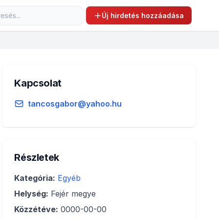
Új hirdetés hozzáadása
Kapcsolat
tancosgabor@yahoo.hu
Részletek
Kategória:
Egyéb
Helység:
Fejér megye
Közzétéve:
0000-00-00