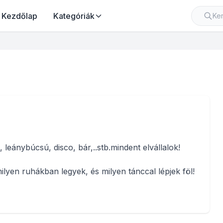
Kezdőlap
Kategóriák
 leánybúcsú, disco, bár,..stb.mindent elvállalok!
en ruhákban legyek, és milyen tánccal lépjek föl!