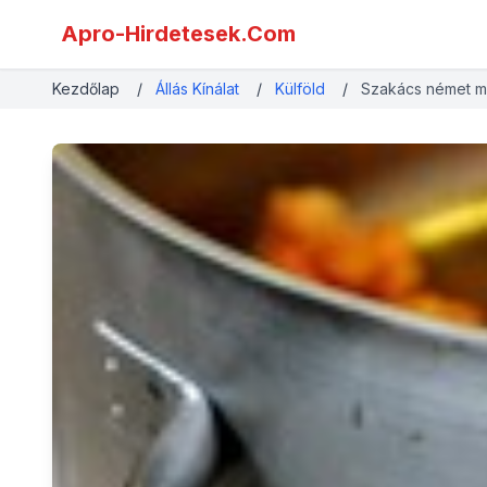
Apro-Hirdetesek.Com
Kezdőlap
/
Állás Kínálat
/
Külföld
/
Szakács német 