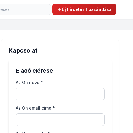
Új hirdetés hozzáadása
Kapcsolat
Eladó elérése
Az Ön neve *
Az Ön email címe *