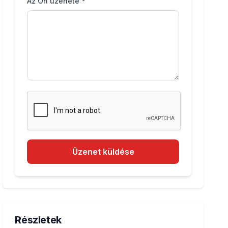
Az Ön üzenete *
Üzenet küldése
Részletek