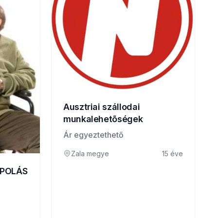
Ausztriai szállodai
munkalehetõségek
Ár egyeztethető
Zala megye
15 éve
ÁPOLÁS