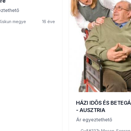
dre
ztethető
Kiskun megye
16 éve
HÁZI IDÕS ÉS BETEG
- AUSZTRIA
Ár egyeztethető
Gy&#337r-Moson-Sopron