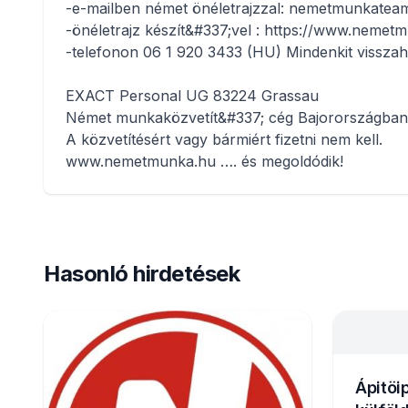
-e-mailben német önéletrajzzal: nemetmunkate
-önéletrajz készít&#337;vel : https://www.nemetm
-telefonon 06 1 920 3433 (HU) Mindenkit visszah
EXACT Personal UG 83224 Grassau
Német munkaközvetít&#337; cég Bajorországban
A közvetítésért vagy bármiért fizetni nem kell.
www.nemetmunka.hu …. és megoldódik!
Hasonló hirdetések
Ápitöi