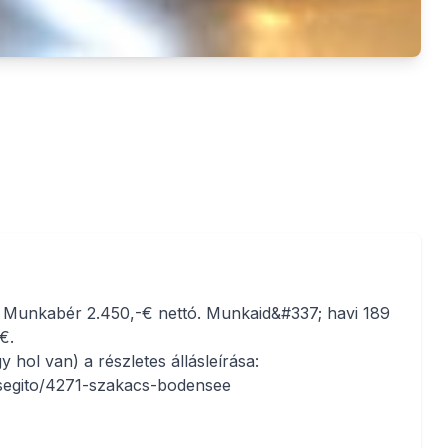
 Munkabér 2.450,-€ nettó. Munkaid&#337; havi 189
€.
 hol van) a részletes állásleírása:
segito/4271-szakacs-bodensee