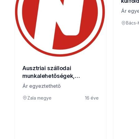
külföl
Ár egye
Bács-
Ausztriai szállodai
munkalehetõségek,
felszolgáló, szakács,
Ár egyeztethető
szobalány állások!
Zala megye
16 éve