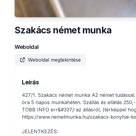
Szakács német munka
Weboldal
Weboldal megtekintése
Leírás
427/1. Szakács német munka A2 német tudással.
óra 5 napos munkahéten. Szállás és ellátás 250,-
TÖBB INFO err&#337;l az állásról, (térképpel hogy
https://www.nemetmunka.hu/szakacs-konyhai-ki
JELENTKEZÉS: