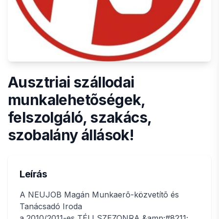
Ausztriai szállodai
munkalehetõségek,
felszolgáló, szakács,
szobalány állások!
Leírás
A NEUJOB Magán Munkaerõ-közvetítõ és
Tanácsadó Iroda
a 2010/2011-es TÉLI SZEZONRA &amp;#8211;