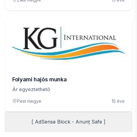
Folyami hajós munka
Ár egyeztethető
Pest megye
15 éve
[ AdSense Block - Anunț Safe ]