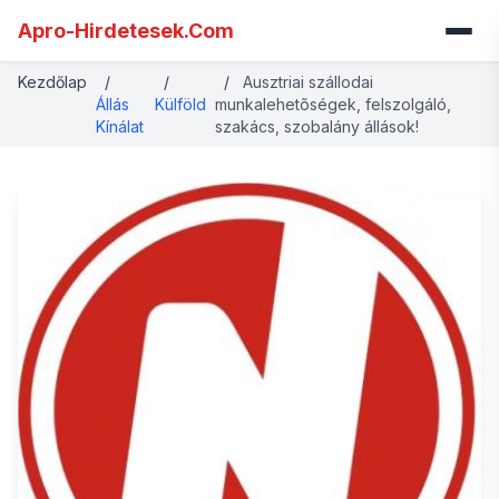
Apro-Hirdetesek.Com
Kezdőlap
/
/
/
Ausztriai szállodai
Állás
Külföld
munkalehetõségek, felszolgáló,
Kínálat
szakács, szobalány állások!