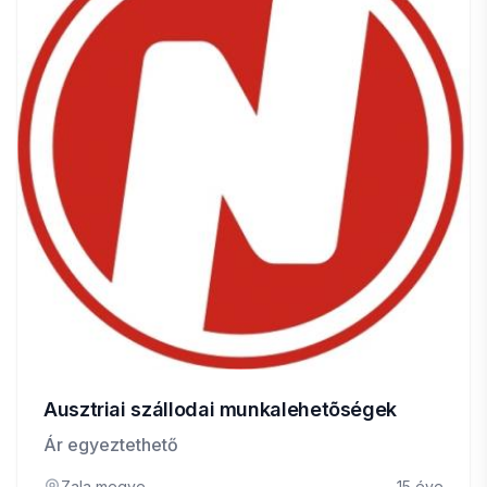
Ausztriai szállodai munkalehetõségek
Ár egyeztethető
Zala megye
15 éve