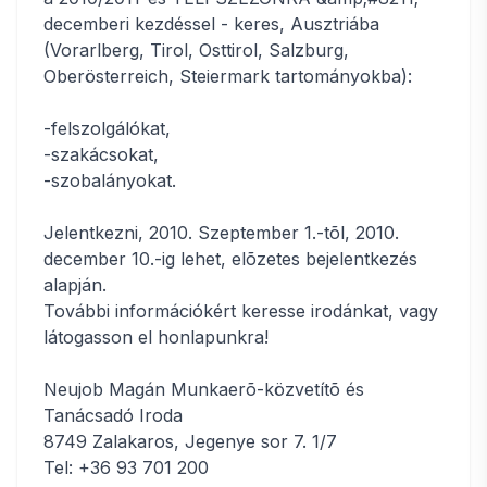
decemberi kezdéssel - keres, Ausztriába
(Vorarlberg, Tirol, Osttirol, Salzburg,
Oberösterreich, Steiermark tartományokba):
-felszolgálókat,
-szakácsokat,
-szobalányokat.
Jelentkezni, 2010. Szeptember 1.-tõl, 2010.
december 10.-ig lehet, elõzetes bejelentkezés
alapján.
További információkért keresse irodánkat, vagy
látogasson el honlapunkra!
Neujob Magán Munkaerõ-közvetítõ és
Tanácsadó Iroda
8749 Zalakaros, Jegenye sor 7. 1/7
Tel: +36 93 701 200