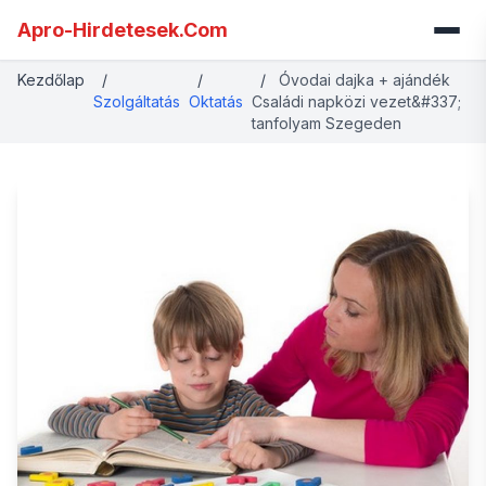
Apro-Hirdetesek.Com
Kezdőlap
/
/
/
Óvodai dajka + ajándék
Szolgáltatás
Oktatás
Családi napközi vezet&#337;
tanfolyam Szegeden