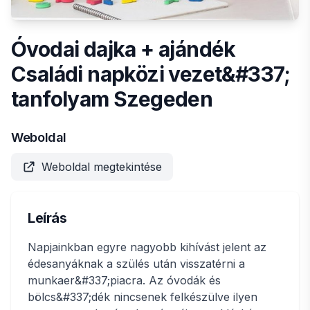
Óvodai dajka + ajándék
Családi napközi vezet&#337;
tanfolyam Szegeden
Weboldal
Weboldal megtekintése
Leírás
Napjainkban egyre nagyobb kihívást jelent az
édesanyáknak a szülés után visszatérni a
munkaer&#337;piacra. Az óvodák és
bölcs&#337;dék nincsenek felkészülve ilyen