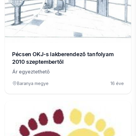
Pécsen OKJ-s lakberendezõ tanfolyam
2010 szeptembertõl
Ár egyeztethető
Baranya megye
16 éve