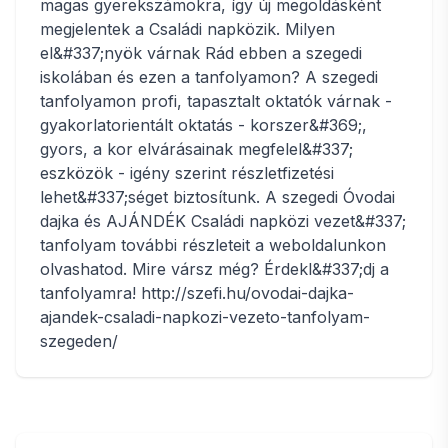
magas gyerekszámokra, így új megoldásként
megjelentek a Családi napközik. Milyen
el&#337;nyök várnak Rád ebben a szegedi
iskolában és ezen a tanfolyamon? A szegedi
tanfolyamon profi, tapasztalt oktatók várnak -
gyakorlatorientált oktatás - korszer&#369;,
gyors, a kor elvárásainak megfelel&#337;
eszközök - igény szerint részletfizetési
lehet&#337;séget biztosítunk. A szegedi Óvodai
dajka és AJÁNDÉK Családi napközi vezet&#337;
tanfolyam további részleteit a weboldalunkon
olvashatod. Mire vársz még? Érdekl&#337;dj a
tanfolyamra! http://szefi.hu/ovodai-dajka-
ajandek-csaladi-napkozi-vezeto-tanfolyam-
szegeden/