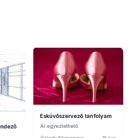
Esküvõszervezõ tanfolyam
Ár egyeztethető
endezõ
Hajdú-Bihar megye
16 éve