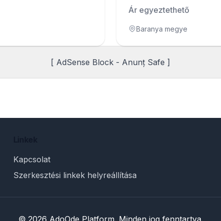
szeptembertõl
Ár egyeztethető
Baranya megye
[ AdSense Block - Anunț Safe ]
Linkek
Kapcsolat
Szerkesztési linkek helyreállítása
© 2026 AdoOde Platform. Minden jog fenntartva.