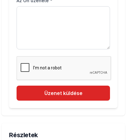
Az Ön üzenete *
Üzenet küldése
Részletek