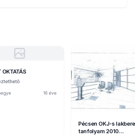
 OKTATÁS
ztethető
megye
16 éve
Pécsen OKJ-s lakber
tanfolyam 2010