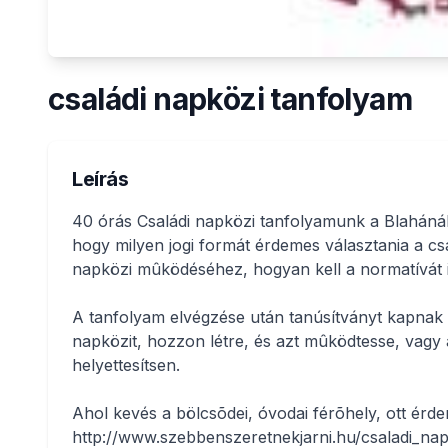
családi napközi tanfolyam
Leírás
40 órás Családi napközi tanfolyamunk a Blahánál
hogy milyen jogi formát érdemes választania a cs
napközi mûködéséhez, hogyan kell a normatívát i
A tanfolyam elvégzése után tanúsítványt kapnak a
napközit, hozzon létre, és azt mûködtesse, vagy
helyettesítsen.
Ahol kevés a bölcsõdei, óvodai férõhely, ott érdem
http://www.szebbenszeretnekjarni.hu/csaladi_na