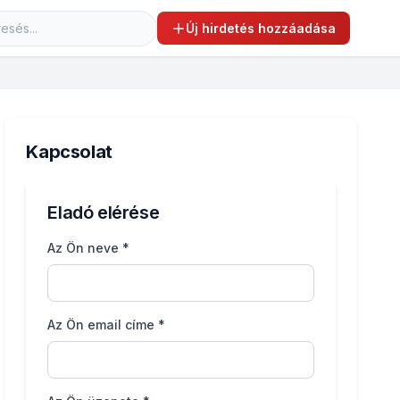
Új hirdetés hozzáadása
Kapcsolat
Eladó elérése
Az Ön neve *
Az Ön email címe *