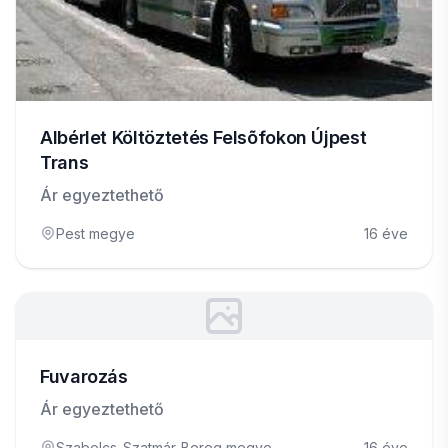
Albérlet Költöztetés Felsõfokon Újpest
Trans
Ár egyeztethető
Pest megye
16 éve
Fuvarozás
Ár egyeztethető
Szabolcs-Szatmár-Bereg megye
16 éve