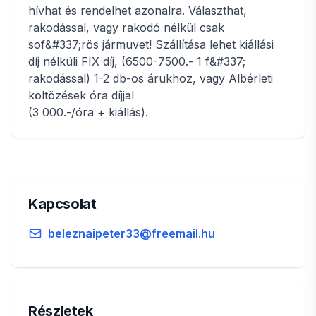
hívhat és rendelhet azonalra. Választhat,
rakodással, vagy rakodó nélkül csak
sof&#337;rös jármuvet! Szállítása lehet kiállási
díj nélküli FIX díj, (6500-7500.- 1 f&#337;
rakodással) 1-2 db-os árukhoz, vagy Albérleti
költözések óra díjjal
(3 000.-/óra + kiállás).
Kapcsolat
beleznaipeter33@freemail.hu
Részletek