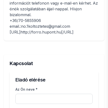
információt telefonon vagy e-mail-en kérhet. Az
önök szolgálatában éjjel-nappal. Hívjon
bizalommal.
+36/70-5855906
email.:no.1koltoztetes@gmail.com
[URL]http://forro.hupont.hu[/URL]
Kapcsolat
Eladó elérése
Az Ön neve *