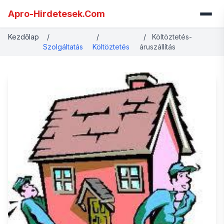
Apro-Hirdetesek.Com
Kezdőlap
/
/
/
Költöztetés-
Szolgáltatás
Költöztetés
áruszállítás