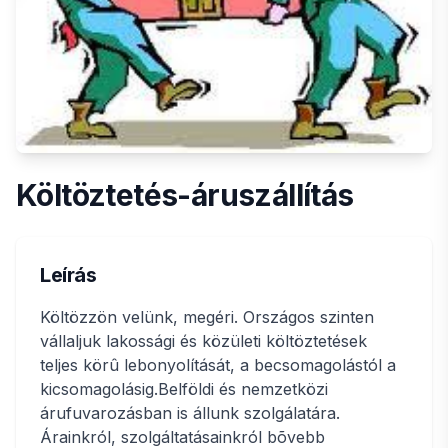
Költöztetés-áruszállítás
Leírás
Költözzön velünk, megéri. Országos szinten
vállaljuk lakossági és közületi költöztetések
teljes körû lebonyolítását, a becsomagolástól a
kicsomagolásig.Belföldi és nemzetközi
árufuvarozásban is állunk szolgálatára.
Árainkról, szolgáltatásainkról bõvebb