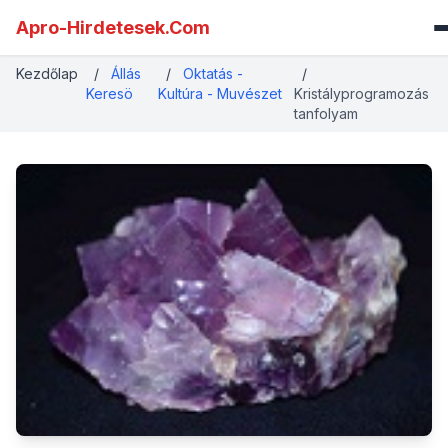
Apro-Hirdetesek.Com
Kezdőlap
/
Állás
/
Oktatás -
/
Keresö
Kultúra - Muvészet
Kristályprogramozás
tanfolyam