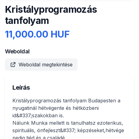
Kristályprogramozás
tanfolyam
11,000.00 HUF
Weboldal
Weboldal megtekintése
Leírás
Kristályprogramozás tanfolyam Budapesten a
nyugatinál hétvégente és hétközbeni
id&#337;szakokban is.
Nálunk Munka mellett is tanulhatsz ezoterikus,
spirituális, önfejleszt&#337; képzéseket,hétvége
pedig tiéd és a családé.