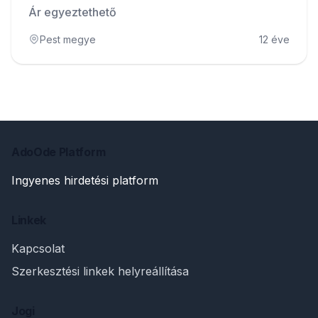
Ár egyeztethető
Pest megye
12 éve
AdoOde Platform
Ingyenes hirdetési platform
Linkek
Kapcsolat
Szerkesztési linkek helyreállítása
Jogi