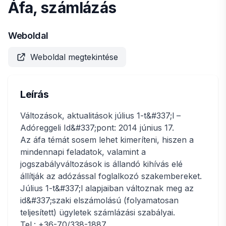
Áfa, számlázás
Weboldal
Weboldal megtekintése
Leírás
Változások, aktualitások július 1-t&#337;l –
Adóreggeli Id&#337;pont: 2014 június 17.
Az áfa témát sosem lehet kimeríteni, hiszen a
mindennapi feladatok, valamint a
jogszabályváltozások is állandó kihívás elé
állítják az adózással foglalkozó szakembereket.
Július 1-t&#337;l alapjaiban változnak meg az
id&#337;szaki elszámolású (folyamatosan
teljesített) ügyletek számlázási szabályai.
Tel.: +36-70/338-1887