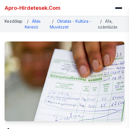
Apro-Hirdetesek.Com
Kezdőlap
/
Állás
/
Oktatás - Kultúra -
/
Áfa,
Keresö
Muvészet
számlázás