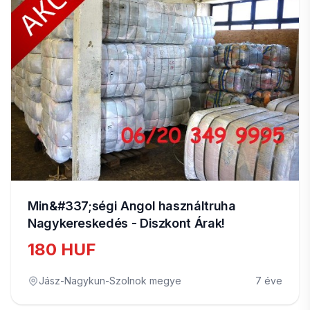
Min&#337;ségi Angol használtruha
Nagykereskedés - Diszkont Árak!
180 HUF
Jász-Nagykun-Szolnok megye
7 éve