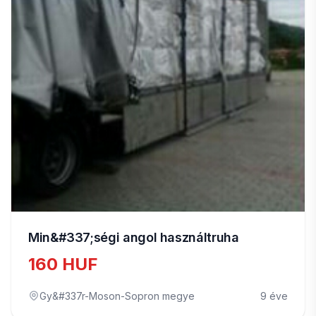
Min&#337;ségi angol használtruha
160 HUF
Gy&#337r-Moson-Sopron megye
9 éve