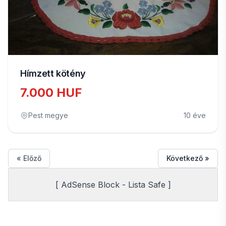
Hímzett kötény
7.000 HUF
Pest megye
10 éve
« Előző
Következő »
[ AdSense Block - Lista Safe ]