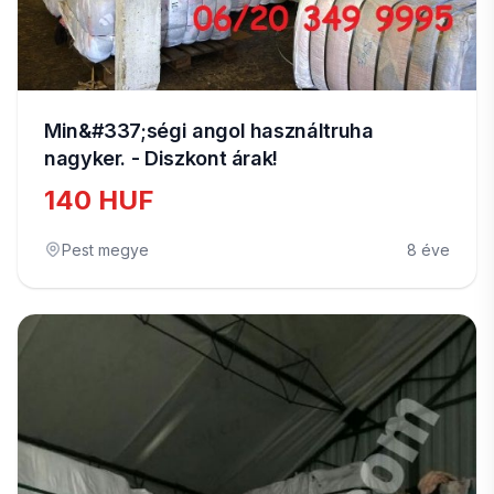
Min&#337;ségi angol használtruha
nagyker. - Diszkont árak!
140 HUF
Pest megye
8 éve