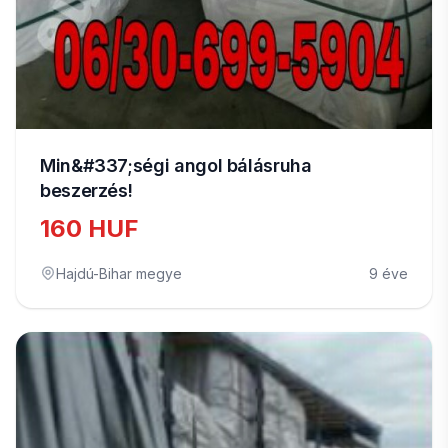
Min&#337;ségi angol bálásruha
beszerzés!
160 HUF
Hajdú-Bihar megye
9 éve