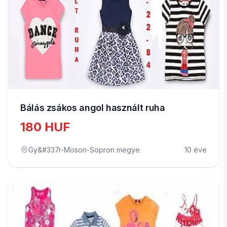
Bálás zsákos angol használt ruha
180 HUF
Gy&#337r-Moson-Sopron megye
10 éve