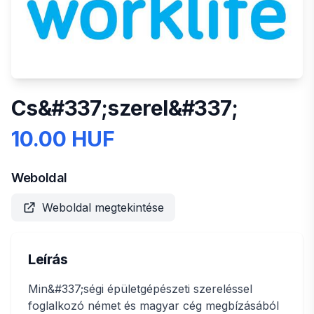
Cs&#337;szerel&#337;
10.00 HUF
Weboldal
Weboldal megtekintése
Leírás
Min&#337;ségi épületgépészeti szereléssel
foglalkozó német és magyar cég megbízásából