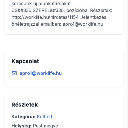
keresünk új munkatársakat
CS&#336;SZEREL&#336; pozícióba. Részletek:
http://worklife.hu/hirdetes/1154 Jelentkezés
önéletrajzzal emailben: apro1@worklife.hu
Kapcsolat
apro1@worklife.hu
Részletek
Kategória:
Külföld
Helység:
Pest megye