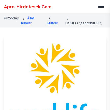
Apro-Hirdetesek.Com
Kezdőlap
/
Állás
/
/
Kínálat
Külföld
Cs&#337;szerel&#337;