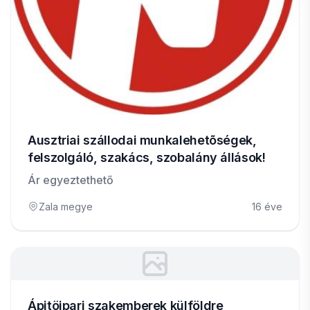
Ausztriai szállodai munkalehetõségek,
felszolgáló, szakács, szobalány állások!
Ár egyeztethető
Zala megye
16 éve
Ápitöipari szakemberek külföldre