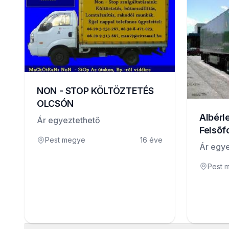
NON - STOP KÖLTÖZTETÉS
OLCSÓN
Albérl
Ár egyeztethető
Felsõf
Pest megye
16 éve
Ár egye
Pest 