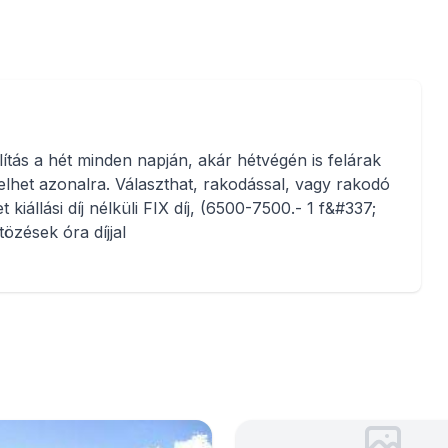
lítás a hét minden napján, akár hétvégén is felárak
lhet azonalra. Választhat, rakodással, vagy rakodó
kiállási díj nélküli FIX díj, (6500-7500.- 1 f&#337;
özések óra díjjal