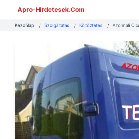
Apro-Hirdetesek.Com
Kezdőlap
/
Szolgáltatás
/
Költöztetés
/
Azonnali Olc