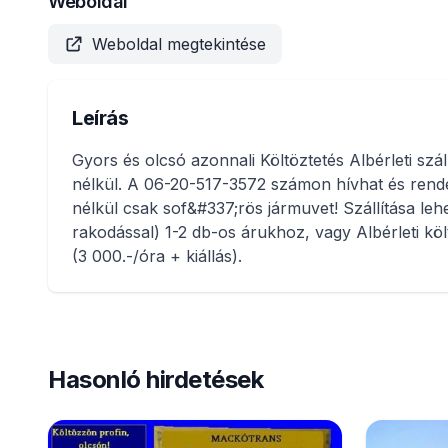
Weboldal
Weboldal megtekintése
Leírás
Gyors és olcsó azonnali Költöztetés Albérleti szál
nélkül. A 06-20-517-3572 számon hívhat és rende
nélkül csak sof&#337;rös jármuvet! Szállítása lehet 
rakodással) 1-2 db-os árukhoz, vagy Albérleti költ
(3 000.-/óra + kiállás).
Hasonló hirdetések