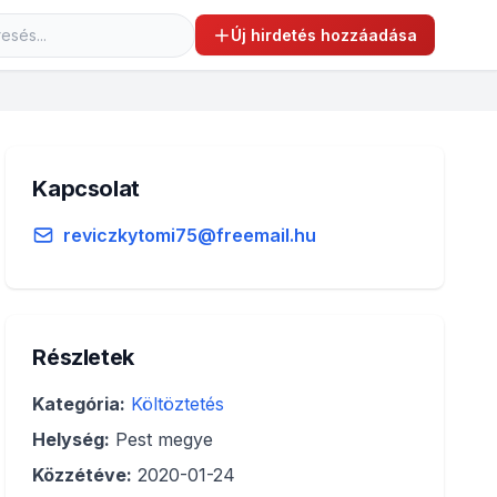
Új hirdetés hozzáadása
Kapcsolat
reviczkytomi75@freemail.hu
Részletek
Kategória:
Költöztetés
Helység:
Pest megye
Közzétéve:
2020-01-24