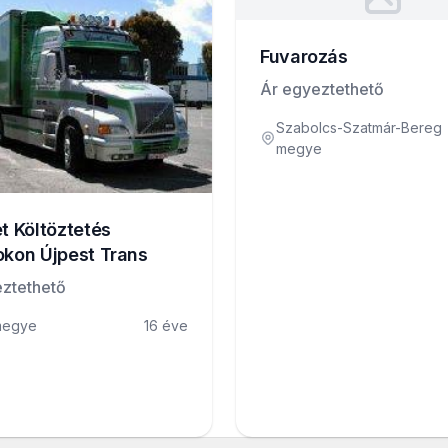
Fuvarozás
Ár egyeztethető
Szabolcs-Szatmár-Bereg
megye
et Költöztetés
okon Újpest Trans
ztethető
megye
16 éve