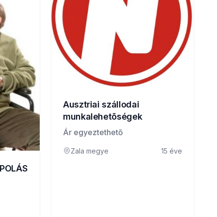
Ausztriai szállodai
munkalehetõségek
Ár egyeztethető
Zala megye
15 éve
ÁPOLÁS