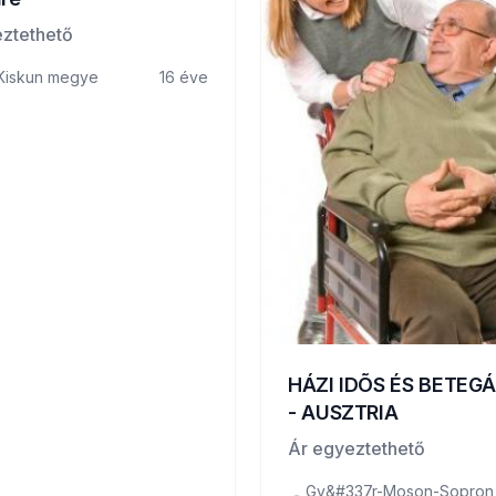
ztethető
Kiskun megye
16 éve
HÁZI IDÕS ÉS BETEG
- AUSZTRIA
Ár egyeztethető
Gy&#337r-Moson-Sopron