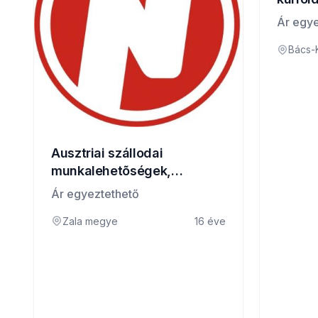
Ár egye
Bács-
Ausztriai szállodai
munkalehetõségek,
felszolgáló, szakács,
Ár egyeztethető
szobalány állások!
Zala megye
16 éve