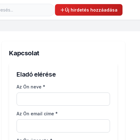
Új hirdetés hozzáadása
Kapcsolat
Eladó elérése
Az Ön neve *
Az Ön email címe *