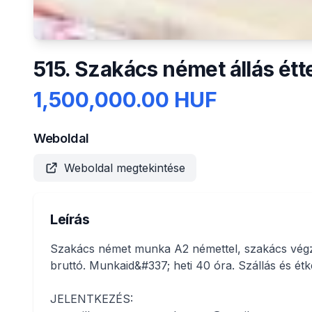
515. Szakács német állás ét
1,500,000.00 HUF
Weboldal
Weboldal megtekintése
Leírás
Szakács német munka A2 némettel, szakács végz
bruttó. Munkaid&#337; heti 40 óra. Szállás és ét
JELENTKEZÉS: