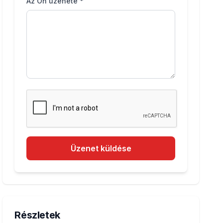
Az Ön üzenete *
Üzenet küldése
Részletek