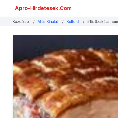
Apro-Hirdetesek.Com
Kezdőlap
/
Állás Kínálat
/
Külföld
/
515. Szakács ném