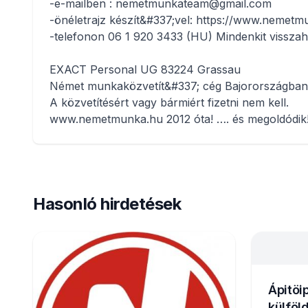
-e-mailben : nemetmunkateam@gmail.com
-önéletrajz készít&#337;vel: https://www.nemetm
-telefonon 06 1 920 3433 (HU) Mindenkit visszah
EXACT Personal UG 83224 Grassau
Német munkaközvetít&#337; cég Bajorországban
A közvetítésért vagy bármiért fizetni nem kell.
www.nemetmunka.hu 2012 óta! …. és megoldódik
Hasonló hirdetések
Ápitöi
külföl