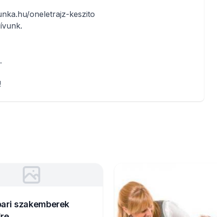
unka.hu/oneletrajz-keszito
ívunk.
.
!
pari szakemberek
dre