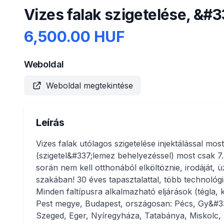
Vizes falak szigetelése, &#33
6,500.00 HUF
Weboldal
Weboldal megtekintése
Leírás
Vizes falak utólagos szigetelése injektálással mos
(szigetel&#337;lemez behelyezéssel) most csak 7
során nem kell otthonából elköltöznie, irodáját, ü
szakában! 30 éves tapasztalattal, több technológ
Minden faltípusra alkalmazható eljárások (tégla, k
Pest megye, Budapest, országosan: Pécs, Gy&#3
Szeged, Eger, Nyíregyháza, Tatabánya, Miskolc,