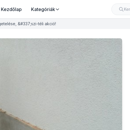
Kezdőlap
Kategóriák
getelése, &#337;szi-téli akció!