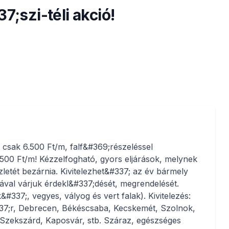
7;szi-téli akció!
t csak 6.500 Ft/m, falf&#369;részeléssel
.500 Ft/m! Kézzelfogható, gyors eljárások, melynek
zletét bezárnia. Kivitelezhet&#337; az év bármely
iával várjuk érdekl&#337;dését, megrendelését.
&#337;, vegyes, vályog és vert falak). Kivitelezés:
37;r, Debrecen, Békéscsaba, Kecskemét, Szolnok,
 Szekszárd, Kaposvár, stb. Száraz, egészséges