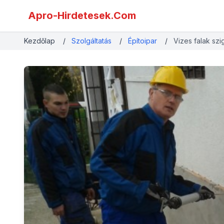
Apro-Hirdetesek.Com
Kezdőlap
/
Szolgáltatás
/
Építoipar
/
Vizes falak szi