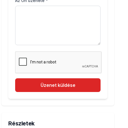
Az Ön üzenete *
Üzenet küldése
Részletek