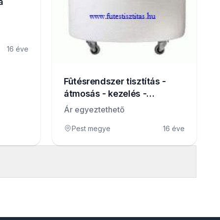
a
16 éve
Fûtésrendszer tisztítás -
átmosás - kezelés -
karbantartás
Ár egyeztethető
Pest megye
16 éve