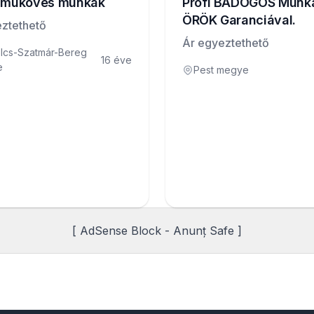
t mûköves munkák
Profi BÁDOGOS Munk
ÖRÖK Garanciával.
ztethető
Ár egyeztethető
lcs-Szatmár-Bereg
16 éve
e
Pest megye
[ AdSense Block - Anunț Safe ]