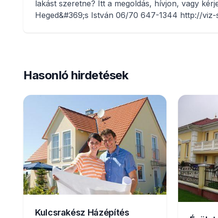
lakást szeretne? Itt a megoldás, hívjon, vagy kér
Heged&#369;s István 06/70 647-1344 http://viz-
Hasonló hirdetések
Kulcsrakész Házépítés