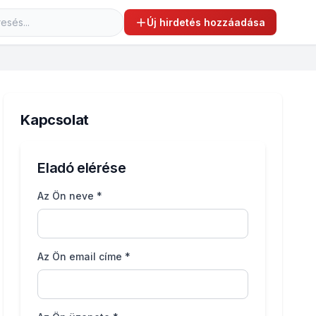
Új hirdetés hozzáadása
Kapcsolat
Eladó elérése
Az Ön neve *
Az Ön email címe *