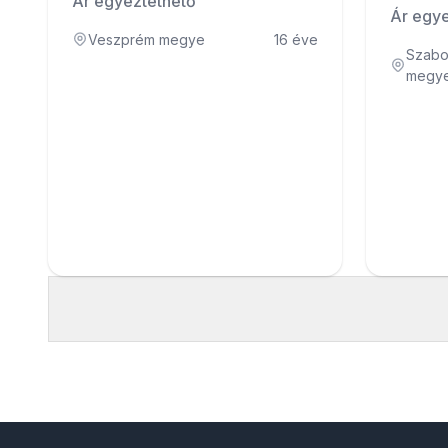
Ár egyeztethető
Ár egye
Veszprém megye
16 éve
Szabo
megy