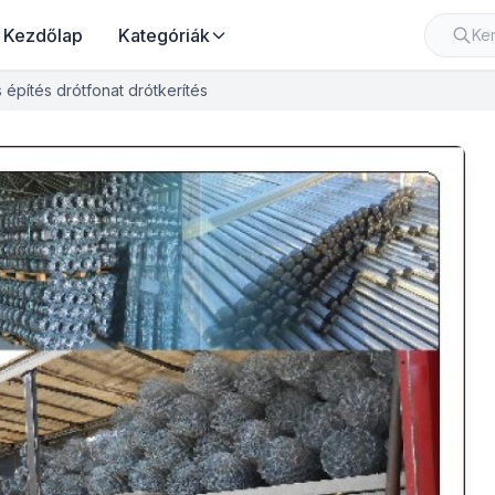
Kezdőlap
Kategóriák
 építés drótfonat drótkerítés