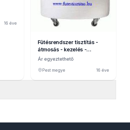
16 éve
Fûtésrendszer tisztítás -
átmosás - kezelés -
karbantartás
Ár egyeztethető
Pest megye
16 éve