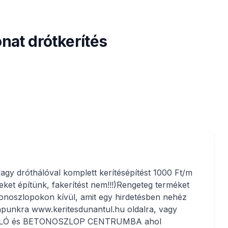
onat drótkerítés
vagy dróthálóval komplett kerítésépítést 1000 Ft/m
eket építünk, fakerítést nem!!!)Rengeteg terméket
onoszlopokon kívül, amit egy hirdetésben nehéz
lapunkra www.keritesdunantul.hu oldalra, vagy
HÁLÓ és BETONOSZLOP CENTRUMBA ahol