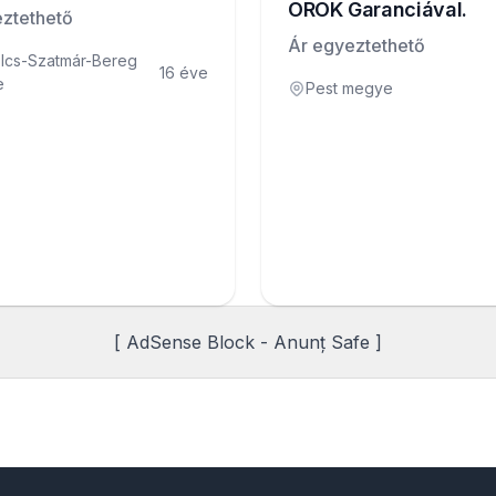
ÖRÖK Garanciával.
ztethető
Ár egyeztethető
lcs-Szatmár-Bereg
16 éve
e
Pest megye
[ AdSense Block - Anunț Safe ]