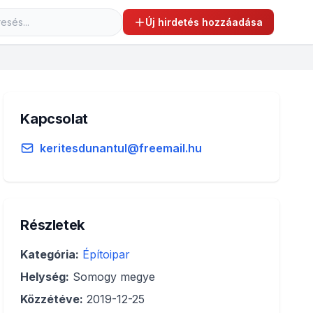
Új hirdetés hozzáadása
Kapcsolat
keritesdunantul@freemail.hu
Részletek
Kategória:
Építoipar
Helység:
Somogy megye
Közzétéve:
2019-12-25