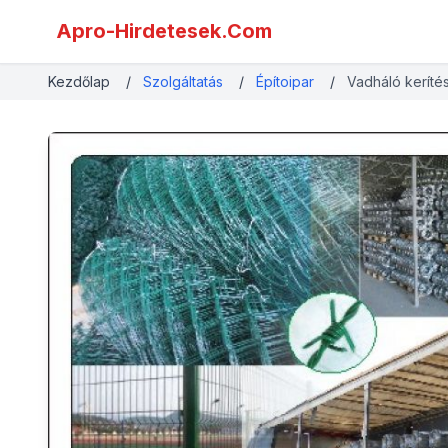
Apro-Hirdetesek.Com
Kezdőlap
/
Szolgáltatás
/
Építoipar
/
Vadháló kerítés