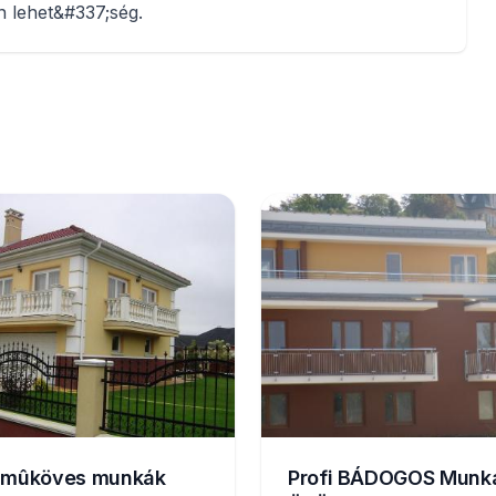
 lehet&#337;ség.
t mûköves munkák
Profi BÁDOGOS Munk