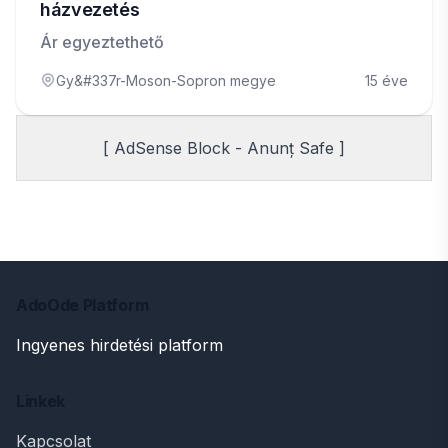
házvezetés
Ár egyeztethető
Gy&#337r-Moson-Sopron megye
15 éve
[ AdSense Block - Anunț Safe ]
AdoOde Platform
Ingyenes hirdetési platform
Linkek
Kapcsolat