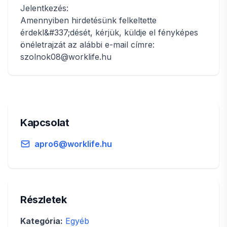
Jelentkezés:
Amennyiben hirdetésünk felkeltette
érdekl&#337;dését, kérjük, küldje el fényképes
önéletrajzát az alábbi e-mail címre:
szolnok08@worklife.hu
Kapcsolat
apro6@worklife.hu
Részletek
Kategória:
Egyéb