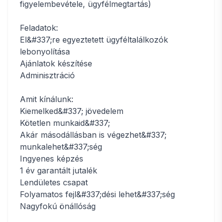
figyelembevétele, ügyfélmegtartás)
Feladatok:
El&#337;re egyeztetett ügyféltalálkozók
lebonyolítása
Ajánlatok készítése
Adminisztráció
Amit kínálunk:
Kiemelked&#337; jövedelem
Kötetlen munkaid&#337;
Akár másodállásban is végezhet&#337;
munkalehet&#337;ség
Ingyenes képzés
1 év garantált jutalék
Lendületes csapat
Folyamatos fejl&#337;dési lehet&#337;ség
Nagyfokú önállóság