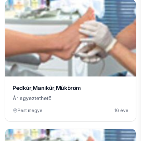
Pedkúr,Manikûr,Mûköröm
Ár egyeztethető
Pest megye
16 éve