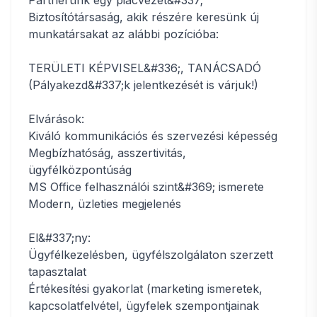
Partnerünk egy piacvezet&#337;
Biztosítótársaság, akik részére keresünk új
munkatársakat az alábbi pozícióba:
TERÜLETI KÉPVISEL&#336;, TANÁCSADÓ
(Pályakezd&#337;k jelentkezését is várjuk!)
Elvárások:
Kiváló kommunikációs és szervezési képesség
Megbízhatóság, asszertivitás,
ügyfélközpontúság
MS Office felhasználói szint&#369; ismerete
Modern, üzleties megjelenés
El&#337;ny:
Ügyfélkezelésben, ügyfélszolgálaton szerzett
tapasztalat
Értékesítési gyakorlat (marketing ismeretek,
kapcsolatfelvétel, ügyfelek szempontjainak