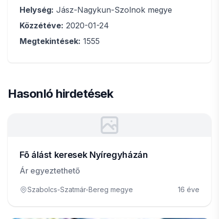
Helység:
Jász-Nagykun-Szolnok megye
Közzétéve:
2020-01-24
Megtekintések:
1555
Hasonló hirdetések
Fõ álást keresek Nyíregyházán
Ár egyeztethető
Szabolcs-Szatmár-Bereg megye
16 éve