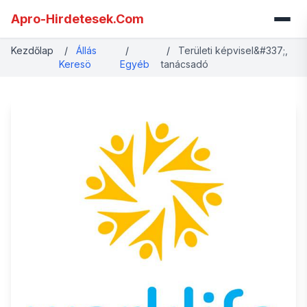
Apro-Hirdetesek.Com
Kezdőlap
/
Állás
/
/
Területi képvisel&#337;,
Keresö
Egyéb
tanácsadó