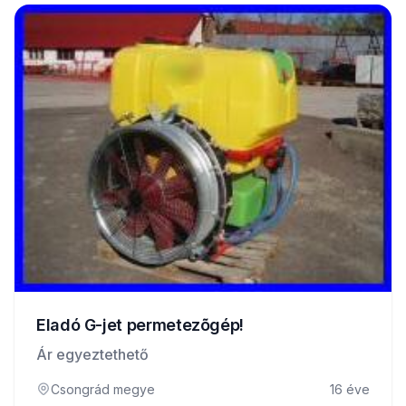
Eladó G-jet permetezõgép!
Ár egyeztethető
Csongrád megye
16 éve