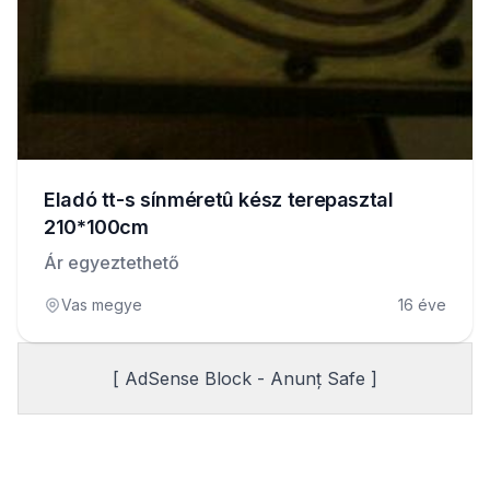
Eladó tt-s sínméretû kész terepasztal
210*100cm
Ár egyeztethető
Vas megye
16 éve
[ AdSense Block - Anunț Safe ]