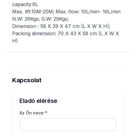
capacity:6L
Max. lift:10M-25M; Max. flow: 10L/min- 16L/min
N.W: 26Kgs; G.W: 29Kgs;
Dimension : 58 X 29 X 47 cm (L X W X H);
Packing dimension: 70 X 43 X 58 cm (L X W X
H)
Kapcsolat
Eladó elérése
Az Ön neve *