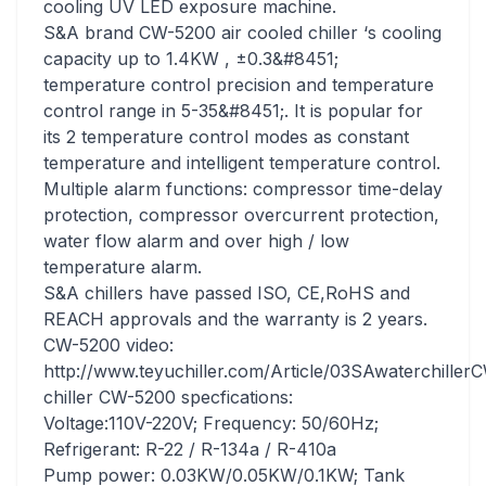
cooling UV LED exposure machine.
S&A brand CW-5200 air cooled chiller ‘s cooling
capacity up to 1.4KW , ±0.3&#8451;
temperature control precision and temperature
control range in 5-35&#8451;. It is popular for
its 2 temperature control modes as constant
temperature and intelligent temperature control.
Multiple alarm functions: compressor time-delay
protection, compressor overcurrent protection,
water flow alarm and over high / low
temperature alarm.
S&A chillers have passed ISO, CE,RoHS and
REACH approvals and the warranty is 2 years.
CW-5200 video:
http://www.teyuchiller.com/Article/03SAwaterchiller
chiller CW-5200 specfications:
Voltage:110V-220V; Frequency: 50/60Hz;
Refrigerant: R-22 / R-134a / R-410a
Pump power: 0.03KW/0.05KW/0.1KW; Tank