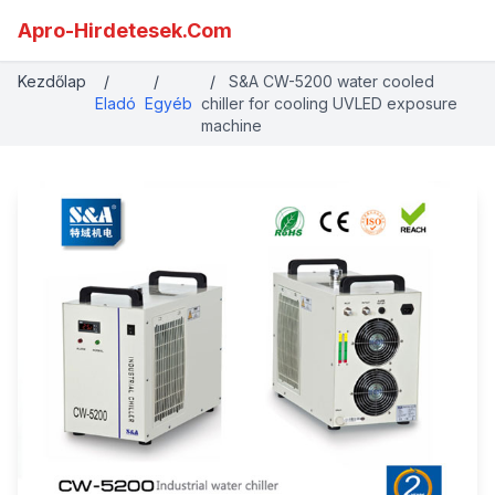
Apro-Hirdetesek.Com
Kezdőlap
/
/
/
S&A CW-5200 water cooled
Eladó
Egyéb
chiller for cooling UVLED exposure
machine