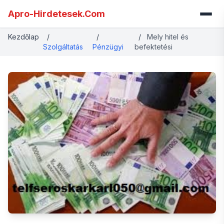
Apro-Hirdetesek.Com
Kezdőlap
/
/
/
Mely hitel és
Szolgáltatás
Pénzügyi
befektetési