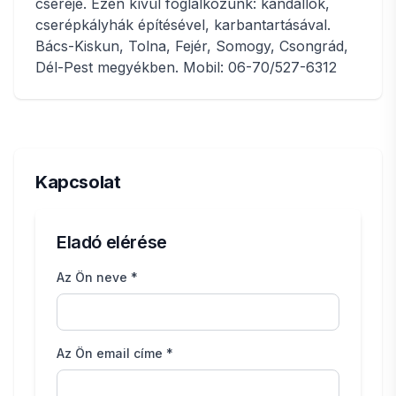
cseréje. Ezen kívül foglalkozunk: kandallók,
cserépkályhák építésével, karbantartásával.
Bács-Kiskun, Tolna, Fejér, Somogy, Csongrád,
Dél-Pest megyékben. Mobil: 06-70/527-6312
Kapcsolat
Eladó elérése
Az Ön neve *
Az Ön email címe *