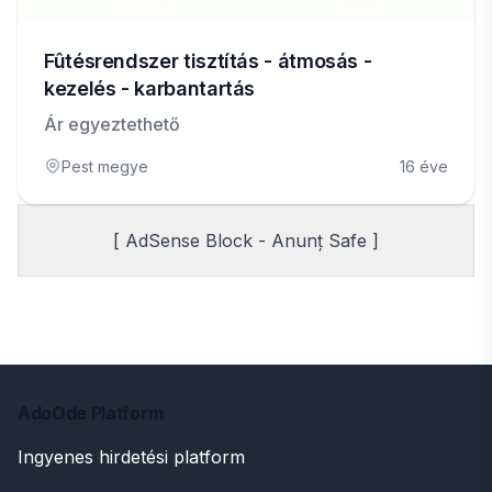
Fûtésrendszer tisztítás - átmosás -
kezelés - karbantartás
Ár egyeztethető
Pest megye
16 éve
[ AdSense Block - Anunț Safe ]
AdoOde Platform
Ingyenes hirdetési platform