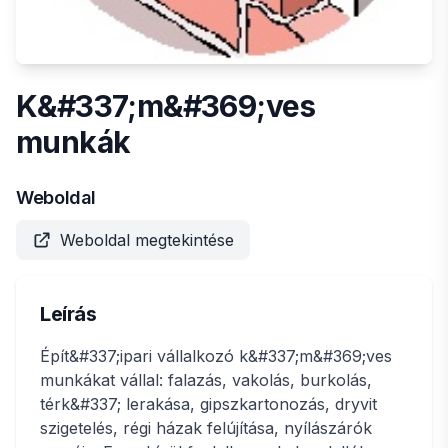
K&#337;m&#369;ves
munkák
Weboldal
Weboldal megtekintése
Leírás
Épít&#337;ipari vállalkozó k&#337;m&#369;ves
munkákat vállal: falazás, vakolás, burkolás,
térk&#337; lerakása, gipszkartonozás, dryvit
szigetelés, régi házak felújítása, nyílászárók