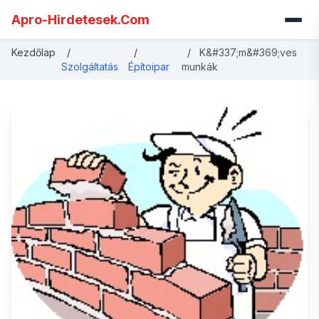
Apro-Hirdetesek.Com
Kezdőlap
/
/
/
K&#337;m&#369;ves
Szolgáltatás
Építoipar
munkák