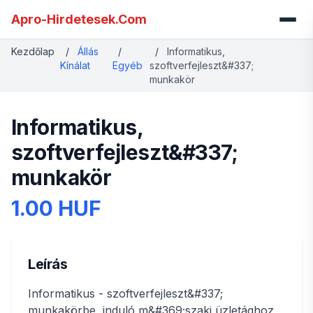
Apro-Hirdetesek.Com
Kezdőlap
/
Állás
/
/
Informatikus,
Kínálat
Egyéb
szoftverfejleszt&#337;
munkakör
Informatikus,
szoftverfejleszt&#337;
munkakör
1.00 HUF
Leírás
Informatikus - szoftverfejleszt&#337;
munkakörbe, induló m&#369;szaki üzletághoz