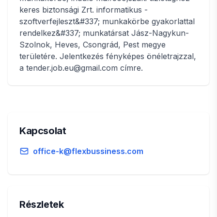
keres biztonsági Zrt. informatikus -
szoftverfejleszt&#337; munkakörbe gyakorlattal
rendelkez&#337; munkatársat Jász-Nagykun-
Szolnok, Heves, Csongrád, Pest megye
területére. Jelentkezés fényképes önéletrajzzal,
a tender.job.eu@gmail.com címre.
Kapcsolat
office-k@flexbussiness.com
Részletek