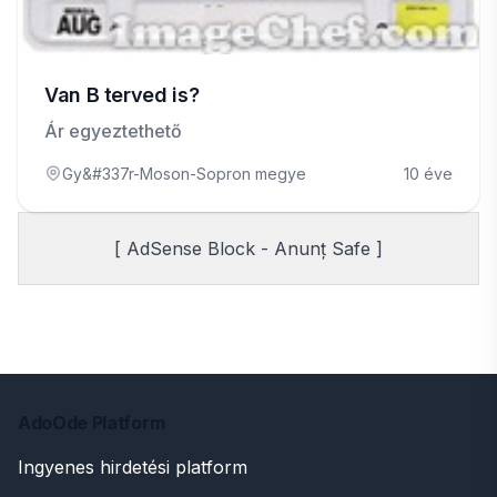
Van B terved is?
Ár egyeztethető
Gy&#337r-Moson-Sopron megye
10 éve
[ AdSense Block - Anunț Safe ]
AdoOde Platform
Ingyenes hirdetési platform