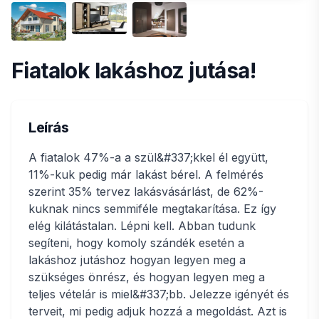
Fiatalok lakáshoz jutása!
Leírás
A fiatalok 47%-a a szül&#337;kkel él együtt,
11%-kuk pedig már lakást bérel. A felmérés
szerint 35% tervez lakásvásárlást, de 62%-
kuknak nincs semmiféle megtakarítása. Ez így
elég kilátástalan. Lépni kell. Abban tudunk
segíteni, hogy komoly szándék esetén a
lakáshoz jutáshoz hogyan legyen meg a
szükséges önrész, és hogyan legyen meg a
teljes vételár is miel&#337;bb. Jelezze igényét és
terveit, mi pedig adjuk hozzá a megoldást. Azt is