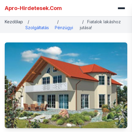
Apro-Hirdetesek.Com
Kezdőlap
/
/
/
Fiatalok lakáshoz
Szolgáltatás
Pénzügyi
jutása!