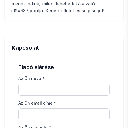
megmondjuk, mikor lehet a lakásavató
id&#337;pontja. Kérjen ötletet és segítséget!
Kapcsolat
Eladó elérése
Az Ön neve *
Az Ön email címe *
Az Ön üzenete *