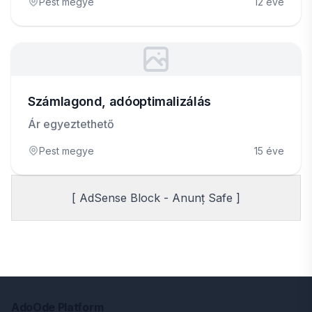
Pest megye
12 éve
Számlagond, adóoptimalizálás
Ár egyeztethető
Pest megye
15 éve
[ AdSense Block - Anunț Safe ]
AdoOde Platform