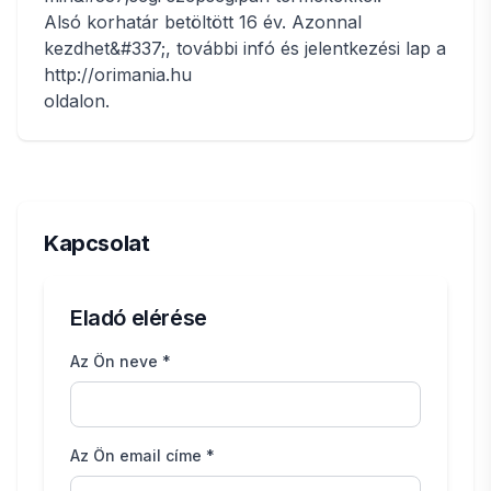
Alsó korhatár betöltött 16 év. Azonnal
kezdhet&#337;, további infó és jelentkezési lap a
http://orimania.hu
oldalon.
Kapcsolat
Eladó elérése
Az Ön neve *
Az Ön email címe *