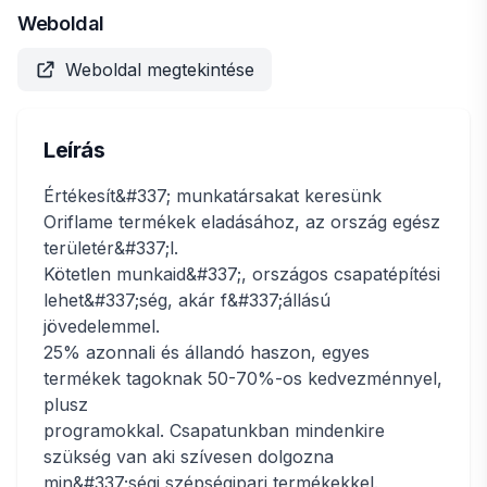
Weboldal
Weboldal megtekintése
Leírás
Értékesít&#337; munkatársakat keresünk
Oriflame termékek eladásához, az ország egész
területér&#337;l.
Kötetlen munkaid&#337;, országos csapatépítési
lehet&#337;ség, akár f&#337;állású
jövedelemmel.
25% azonnali és állandó haszon, egyes
termékek tagoknak 50-70%-os kedvezménnyel,
plusz
programokkal. Csapatunkban mindenkire
szükség van aki szívesen dolgozna
min&#337;ségi szépségipari termékekkel.