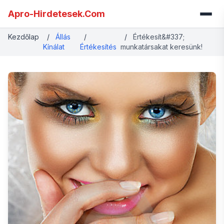
Apro-Hirdetesek.Com
Kezdőlap
/
Állás
/
/
Értékesít&#337;
Kínálat
Értékesítés
munkatársakat keresünk!