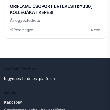
ORIFLAME CSOPORT ÉRTÉKESÍT&#336;
KOLLÉGÁKAT KERES!
Ár egyeztethető
Pest megye
14 éve
AdoOde Platform
Ingyenes hirdetési platform
Linkek
Kapcsolat
Szerkesztési linkek helyreállítása