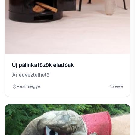
Új pálinkafõzõk eladóak
Ár egyeztethető
Pest megye
15 éve