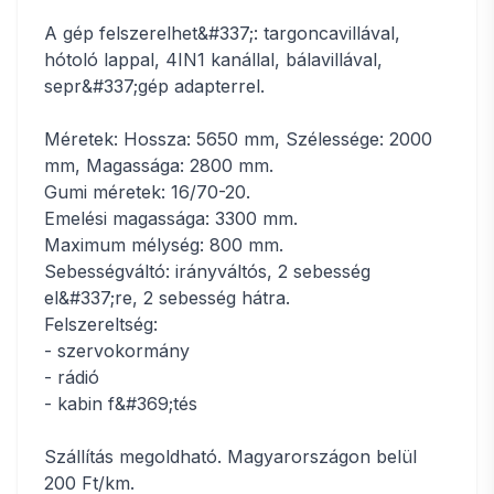
A gép felszerelhet&#337;: targoncavillával,
hótoló lappal, 4IN1 kanállal, bálavillával,
sepr&#337;gép adapterrel.
Méretek: Hossza: 5650 mm, Szélessége: 2000
mm, Magassága: 2800 mm.
Gumi méretek: 16/70-20.
Emelési magassága: 3300 mm.
Maximum mélység: 800 mm.
Sebességváltó: irányváltós, 2 sebesség
el&#337;re, 2 sebesség hátra.
Felszereltség:
- szervokormány
- rádió
- kabin f&#369;tés
Szállítás megoldható. Magyarországon belül
200 Ft/km.