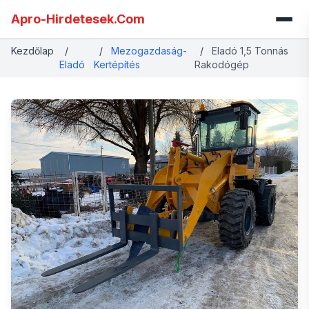
Apro-Hirdetesek.Com
Kezdőlap
/
/
Mezogazdaság-
/
Eladó 1,5 Tonnás
Eladó
Kertépítés
Rakodógép