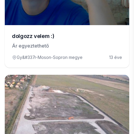
dolgozz velem :)
Ár egyeztethető
Gy&#337r-Moson-Sopron megye
13 éve