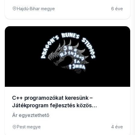
Hajdú-Bihar megye
6 éve
C++ programozókat keresünk –
Játékprogram fejlesztés közös
érdekeltségi rendszerrel!
Ár egyeztethető
Pest megye
4 éve