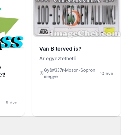
Van B terved is?
Ár egyeztethető
b
Gy&#337r-Moson-Sopron
10 éve
t!
megye
9 éve