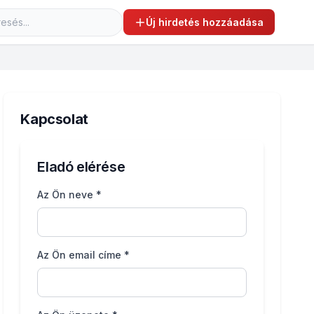
Új hirdetés hozzáadása
Kapcsolat
Eladó elérése
Az Ön neve *
Az Ön email címe *