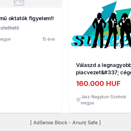
mû oktatók figyelem!!
ztethető
megye
15 éve
Válaszd a legnagyob
piacvezet&#337; cége
160.000 HUF
Jász-Nagykun-Szolnok
megye
[ AdSense Block - Anunț Safe ]