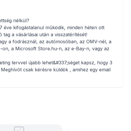
ttség nélkül?
17 éve kifogástalanul mûködik, minden héten ott
ó tag a vásárlásai után a visszatérítését!
n, vagy a fodrásznál, az autómosóban, az OMV-nél, a
-on, a Microsoft Store.hu-n, az e-Bay-n, vagy az
ting tervvel újabb lehet&#337;séget kapsz, hogy 3
! Meghívót csak kérésre küldök , amihez egy email