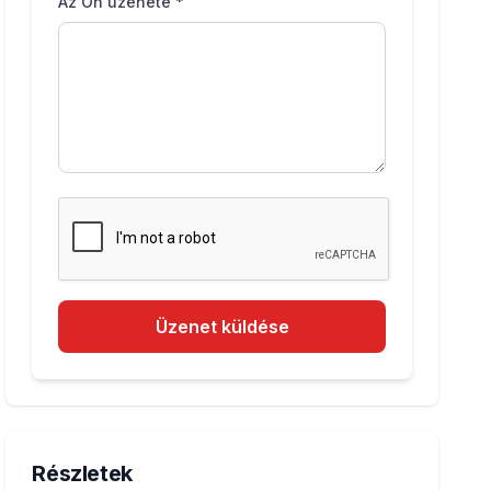
Az Ön üzenete *
Üzenet küldése
Részletek