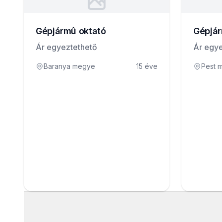
Gépjármû oktató
Gépjár
Ár egyeztethető
Ár egye
Baranya megye
15 éve
Pest 