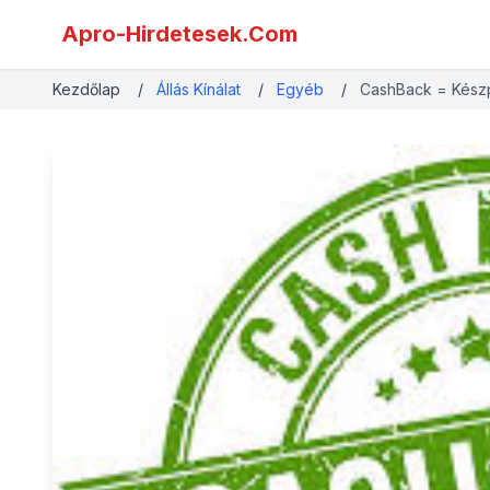
Apro-Hirdetesek.Com
Kezdőlap
/
Állás Kínálat
/
Egyéb
/
CashBack = Kész