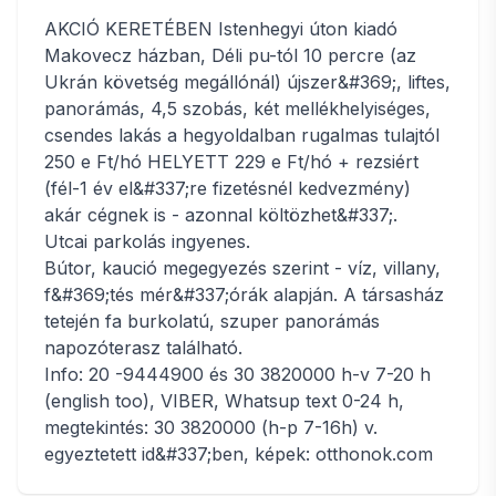
AKCIÓ KERETÉBEN Istenhegyi úton kiadó
Makovecz házban, Déli pu-tól 10 percre (az
Ukrán követség megállónál) újszer&#369;, liftes,
panorámás, 4,5 szobás, két mellékhelyiséges,
csendes lakás a hegyoldalban rugalmas tulajtól
250 e Ft/hó HELYETT 229 e Ft/hó + rezsiért
(fél-1 év el&#337;re fizetésnél kedvezmény)
akár cégnek is - azonnal költözhet&#337;.
Utcai parkolás ingyenes.
Bútor, kaució megegyezés szerint - víz, villany,
f&#369;tés mér&#337;órák alapján. A társasház
tetején fa burkolatú, szuper panorámás
napozóterasz található.
Info: 20 -9444900 és 30 3820000 h-v 7-20 h
(english too), VIBER, Whatsup text 0-24 h,
megtekintés: 30 3820000 (h-p 7-16h) v.
egyeztetett id&#337;ben, képek: otthonok.com