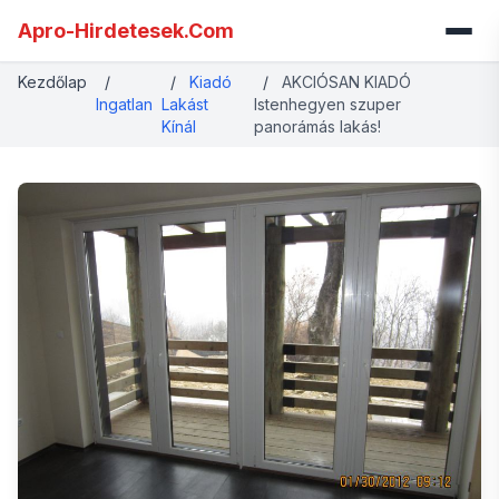
Apro-Hirdetesek.Com
Kezdőlap
/
/
Kiadó
/
AKCIÓSAN KIADÓ
Ingatlan
Lakást
Istenhegyen szuper
Kínál
panorámás lakás!