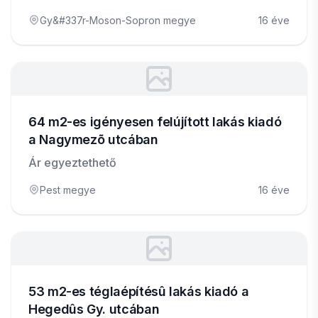
Gy&#337r-Moson-Sopron megye
16 éve
64 m2-es igényesen felújított lakás kiadó
a Nagymezõ utcában
Ár egyeztethető
Pest megye
16 éve
53 m2-es téglaépítésû lakás kiadó a
Hegedûs Gy. utcában