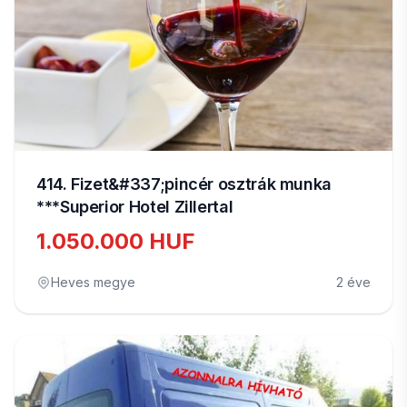
414. Fizet&#337;pincér osztrák munka
***Superior Hotel Zillertal
1.050.000 HUF
Heves megye
2 éve