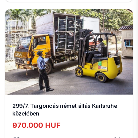
299/7. Targoncás német állás Karlsruhe
közelében
970.000 HUF