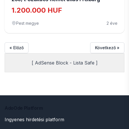
1.200.000 HUF
Pest megye
2 éve
« Előző
Következő »
[ AdSense Block - Lista Safe ]
AdoOde Platform
Ingyenes hirdetési platform