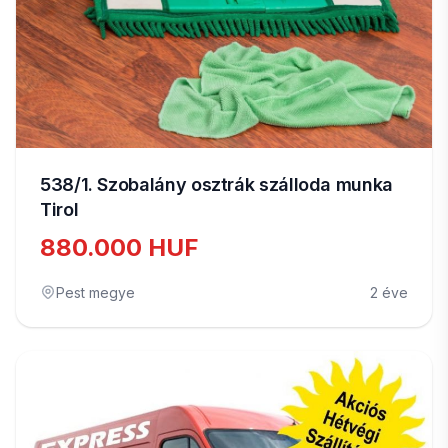
538/1. Szobalány osztrák szálloda munka
Tirol
880.000 HUF
Pest megye
2 éve