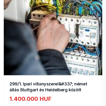
299/1. Ipari villanyszerel&#337; német
állás Stuttgart és Heidelberg között
1.400.000 HUF