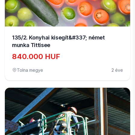
135/2. Konyhai kisegít&#337; német
munka Tittisee
840.000 HUF
Tolna megye
2 éve