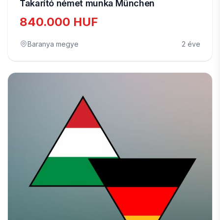
Takarító német munka München
840.000 HUF
Baranya megye
2 éve