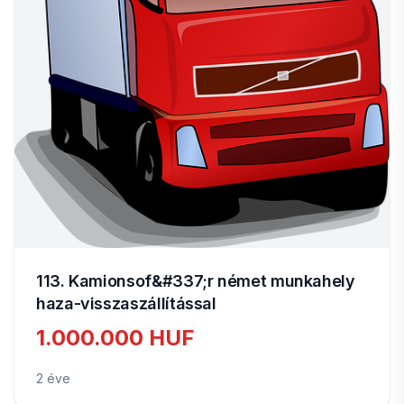
113. Kamionsof&#337;r német munkahely
haza-visszaszállítással
1.000.000 HUF
2 éve