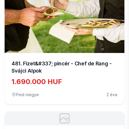
481. Fizet&#337; pincér - Chef de Rang -
Svájci Alpok
1.690.000 HUF
Pest megye
2 éve