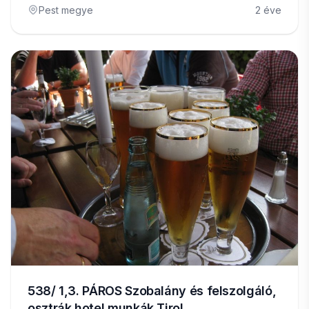
Pest megye
2 éve
538/ 1,3. PÁROS Szobalány és felszolgáló,
osztrák hotel munkák Tirol