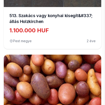
513. Szakács vagy konyhai kisegít&#337;
állás Holzkirchen
1.100.000 HUF
Pest megye
2 éve