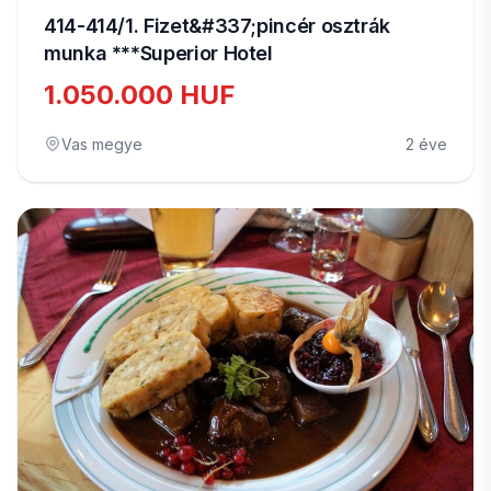
414-414/1. Fizet&#337;pincér osztrák
munka ***Superior Hotel
1.050.000 HUF
Vas megye
2 éve