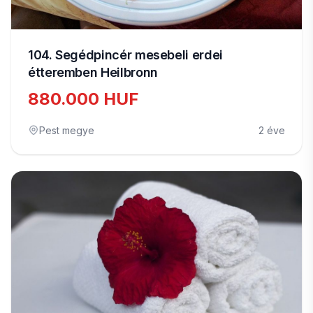
104. Segédpincér mesebeli erdei
étteremben Heilbronn
880.000 HUF
Pest megye
2 éve