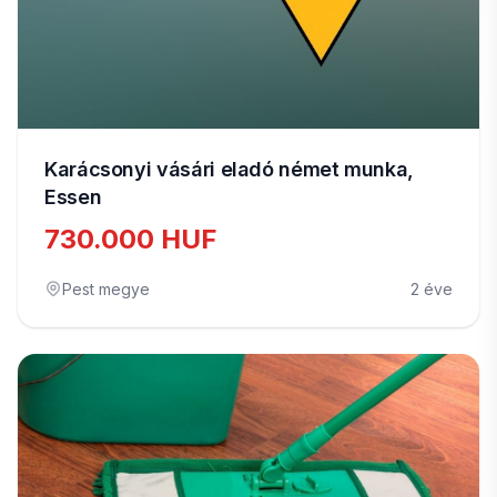
Karácsonyi vásári eladó német munka,
Essen
730.000 HUF
Pest megye
2 éve