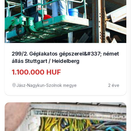
299/2. Géplakatos gépszerel&#337; német
állás Stuttgart / Heidelberg
1.100.000 HUF
Jász-Nagykun-Szolnok megye
2 éve