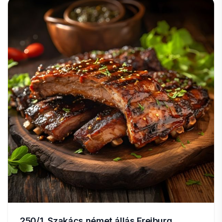
250/1. Szakács német állás Freiburg