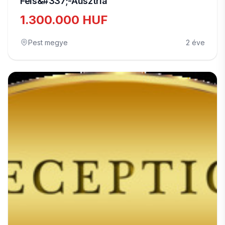
Fels&#337;-Ausztria
1.300.000 HUF
Pest megye
2 éve