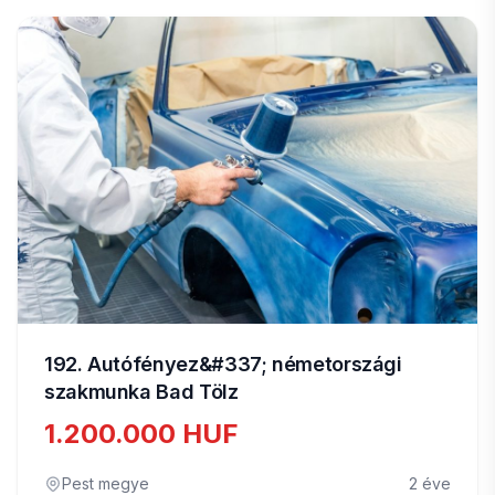
192. Autófényez&#337; németországi
szakmunka Bad Tölz
1.200.000 HUF
Pest megye
2 éve