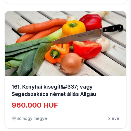
161. Konyhai kisegít&#337; vagy
Segédszakács német állás Allgäu
960.000 HUF
Somogy megye
2 éve