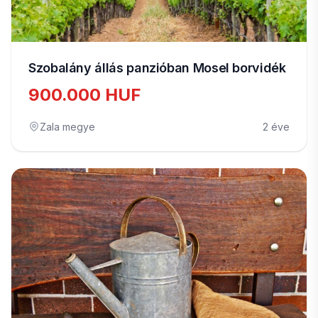
Szobalány állás panzióban Mosel borvidék
900.000 HUF
Zala megye
2 éve