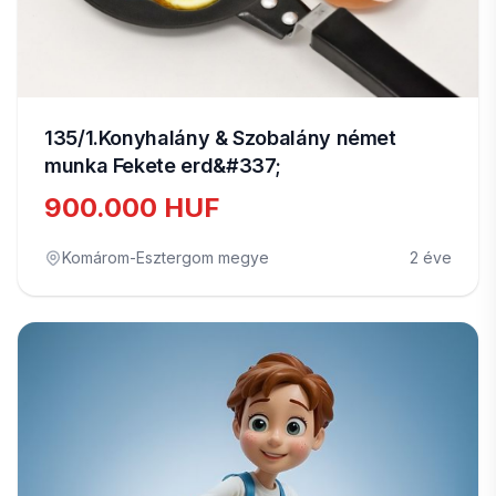
135/1.Konyhalány & Szobalány német
munka Fekete erd&#337;
900.000 HUF
Komárom-Esztergom megye
2 éve