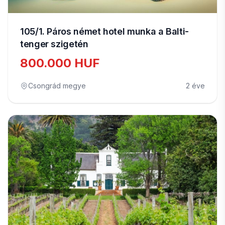
105/1. Páros német hotel munka a Balti-
tenger szigetén
800.000 HUF
Csongrád megye
2 éve