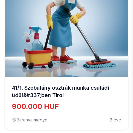
41/1. Szobalány osztrák munka családi
üdül&#337;ben Tirol
900.000 HUF
Baranya megye
2 éve