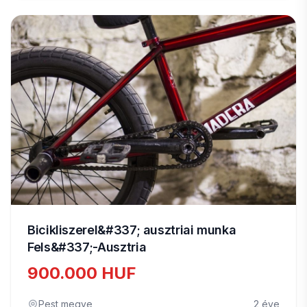
Bicikliszerel&#337; ausztriai munka
Fels&#337;-Ausztria
900.000 HUF
Pest megye
2 éve