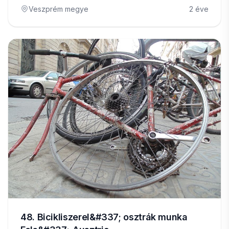
Veszprém megye
2 éve
48. Bicikliszerel&#337; osztrák munka