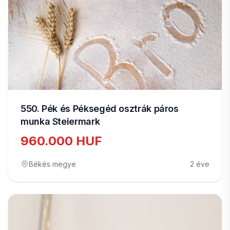
550. Pék és Péksegéd osztrák páros
munka Steiermark
960.000 HUF
Békés megye
2 éve