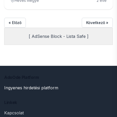
Heves megye
2 éve
« Előző
Következő »
[ AdSense Block - Lista Safe ]
AdoOde Platform
Ingyenes hirdetési platform
Linkek
Kapcsolat